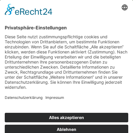
Über uns
Landwirtschaft
Speisekartoffeln
Schälkartoffeln
Kontakt
RECHTLICHES
Impressum
Datenschutzerklärung
Bildnachweise
Cookie-Einstellungen
© Alexandrinenhof
Webdesign von
© Alexandrinenhof
Webdesign von